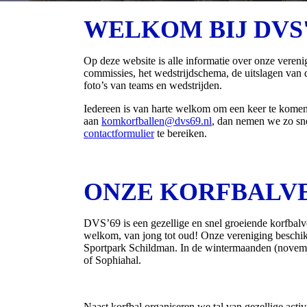
WELKOM BIJ DVS'
Op deze website is alle informatie over onze vereni
commissies, het wedstrijdschema, de uitslagen van d
foto’s van teams en wedstrijden.
Iedereen is van harte welkom om een keer te komen 
aan
komkorfballen@dvs69.nl
, dan nemen we zo snel
contactformulier
te bereiken.
ONZE KORFBALV
DVS’69 is een gezellige en snel groeiende korfbalv
welkom, van jong tot oud! Onze vereniging beschik
Sportpark Schildman. In de wintermaanden (novembe
of Sophiahal.
Naast korfbal organiseren we tal van gezellige activ