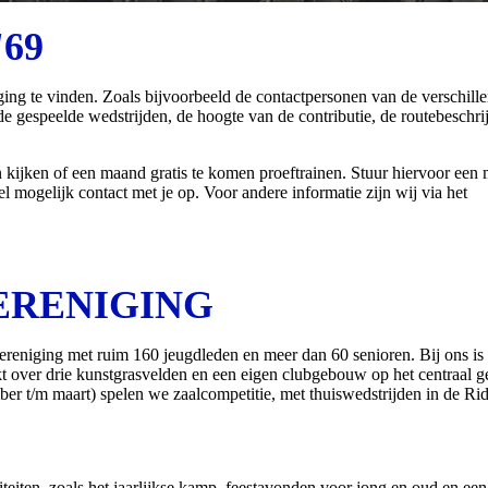
69
ging te vinden. Zoals bijvoorbeeld de contactpersonen van de verschill
e gespeelde wedstrijden, de hoogte van de contributie, de routebeschri
kijken of een maand gratis te komen proeftrainen. Stuur hiervoor een m
 mogelijk contact met je op. Voor andere informatie zijn wij via het
ERENIGING
ereniging met ruim 160 jeugdleden en meer dan 60 senioren. Bij ons is
t over drie kunstgrasvelden en een eigen clubgebouw op het centraal g
r t/m maart) spelen we zaalcompetitie, met thuiswedstrijden in de Ri
iteiten, zoals het jaarlijkse kamp, feestavonden voor jong en oud en een