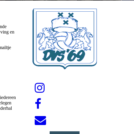
ende
jving en
ailtje
 iedereen
elegen
dderhal