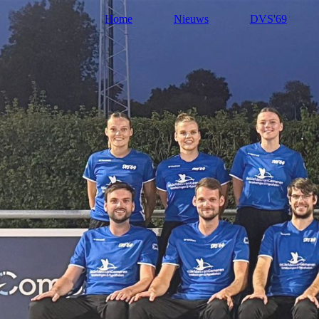
Home
Nieuws
DVS'69