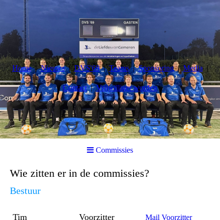
Home
Nieuws
DVS'69
Teams
Sponsoring
Media
Contact
Vrijwilliger worden
Commissies
Wie zitten er in de commissies?
Bestuur
Tim
Voorzitter
Mail Voorzitter