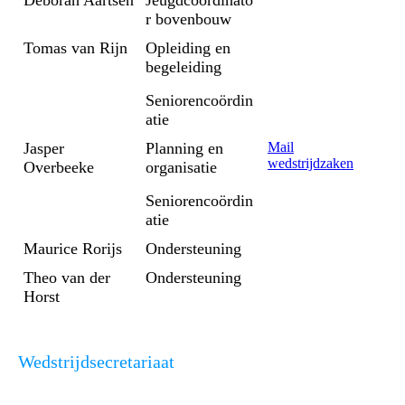
Deborah Aartsen
Jeugdcoördinato
r bovenbouw
Tomas van Rijn
Opleiding en
begeleiding
Seniorencoördin
atie
Jasper
Planning en
Mail
wedstrijdzaken
Overbeeke
organisatie
Seniorencoördin
atie
Maurice Rorijs
Ondersteuning
Theo van der
Ondersteuning
Horst
Wedstrijdsecretariaat