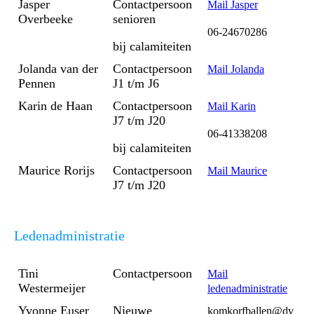
Jasper
Contactpersoon
Mail Jasper
Overbeeke
senioren
06-24670286
bij calamiteiten
Jolanda van der
Contactpersoon
Mail Jolanda
Pennen
J1 t/m J6
Karin de Haan
Contactpersoon
Mail Karin
J7 t/m J20
06-41338208
bij calamiteiten
Maurice Rorijs
Contactpersoon
Mail Maurice
J7 t/m J20
Ledenadministratie
Tini
Contactpersoon
Mail
Westermeijer
ledenadministratie
Yvonne Euser
Nieuwe
komkorfballen@dv